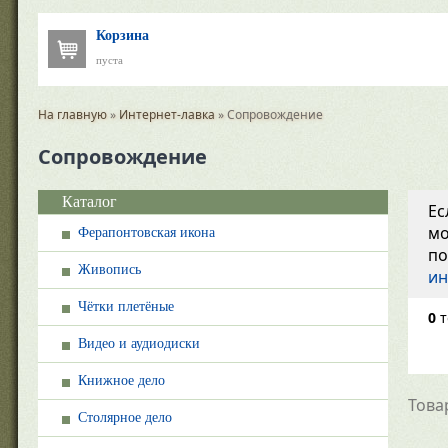
Корзина
пуста
На главную
»
Интернет-лавка
» Сопровождение
Сопровождение
Каталог
Ес
мо
Ферапонтовская икона
по
Живопись
ин
Чётки плетёные
0
т
Видео и аудиодиски
Книжное дело
Това
Столярное дело